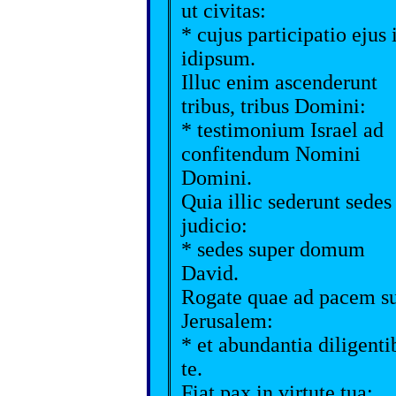
ut civitas:
* cujus participatio ejus 
idipsum.
Illuc enim ascenderunt
tribus, tribus Domini:
* testimonium Israel ad
confitendum Nomini
Domini.
Quia illic sederunt sedes
judicio:
* sedes super domum
David.
Rogate quae ad pacem s
Jerusalem:
* et abundantia diligenti
te.
Fiat pax in virtute tua: