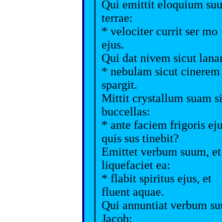
Qui emittit eloquium su
terrae:
* velociter currit ser mo
ejus.
Qui dat nivem sicut lan
* nebulam sicut cinerem
spargit.
Mittit crystallum suam s
buccellas:
* ante faciem frigoris ej
quis sus tinebit?
Emittet verbum suum, et
liquefaciet ea:
* flabit spiritus ejus, et
fluent aquae.
Qui annuntiat verbum s
Jacob: