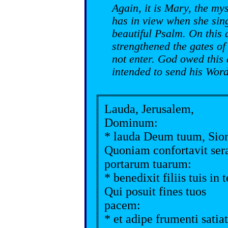
Again, it is Mary, the my
has in view when she sing
beautiful Psalm. On this
strengthened the gates of
not enter. God owed this
intended to send his Word
Lauda, Jerusalem,
Dominum:
* lauda Deum tuum, Sio
Quoniam confortavit ser
portarum tuarum:
* benedixit filiis tuis in t
Qui posuit fines tuos
pacem:
* et adipe frumenti satiat