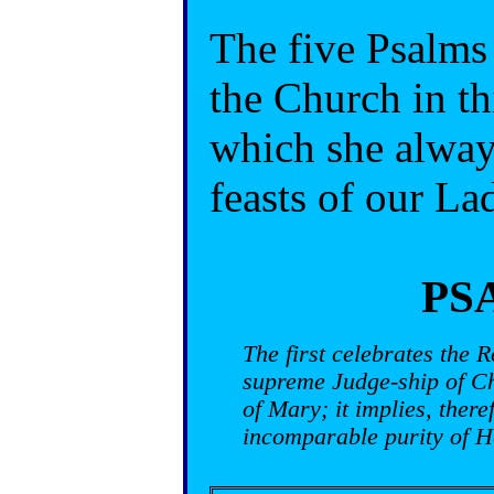
The five Psalms
the Church in th
which she alway
feasts of our La
PS
The first celebrates the R
supreme Judge-ship of Ch
of Mary; it implies, there
incomparable purity of He